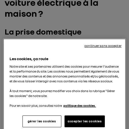
voiture électrique à la
maison ?
La prise domestique
Il s’agit de la prise électrique standard que l’on trouve
continuer sans accepter
dans toutes les habitations. Bien qu’elle puisse être
utilisée pour recharger un véhicule électrique, elle est
Les cookies, ça roule
loin d’être idéale et recommandée.
Notre site et ses partenaires utilisent des cookies pour mesurer l'audience
Risques de surchauffe
si l’installation électrique
et la performance du site. Les cookies nous permettent également de vous
montrer des contenus et des annonces personnalisés et/ou géolocalisés,
n’est pas adaptée.
et de vous laisser interagir avec nos contenus via les réseaux sociaux.
Recharge très lente :
environ 20 heures pour une
À tout moment, vous pourrez modifier vos choix dans la rubrique "Gérer
batterie de 50 kWh.
les cookies" de notre site.
Non sécurisée
pour un usage quotidien, avec une
Pour en savoir plus, consultez notre
politique des cookies.
puissance insuffisante pour la plupart des nouveaux
modèles électriques.
gérer les cookies
accepter les cookies