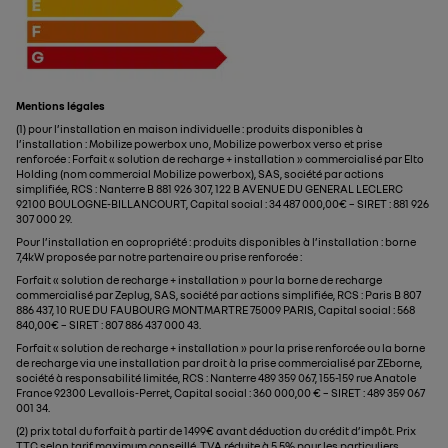
Mentions légales
(1) pour l’installation en maison individuelle : produits disponibles à
l’installation : Mobilize powerbox uno, Mobilize powerbox verso et prise
renforcée : Forfait « solution de recharge + installation » commercialisé par Elto
Holding (nom commercial Mobilize powerbox), SAS, société par actions
simplifiée, RCS : Nanterre B 881 926 307, 122 B AVENUE DU GENERAL LECLERC
92100 BOULOGNE-BILLANCOURT, Capital social : 34 487 000,00€ – SIRET : 881 926
307 000 29. ​
Pour l’installation en copropriété : produits disponibles à l’installation : borne
7,4kW proposée par notre partenaire ou prise renforcée : ​
Forfait « solution de recharge + installation » pour la borne de recharge
commercialisé par Zeplug, SAS, société par actions simplifiée, RCS : Paris B 807
886 437, 10 RUE DU FAUBOURG MONTMARTRE 75009 PARIS, Capital social : 568
840,00€ – SIRET : 807 886 437 000 43. ​
Forfait « solution de recharge + installation » pour la prise renforcée ou la borne
de recharge via une installation par droit à la prise commercialisé par ZEborne,
société à responsabilité limitée, RCS : Nanterre 489 359 067, 155-159 rue Anatole
France 92300 Levallois-Perret, Capital social : 360 000,00 € – SIRET : 489 359 067
001 34.​
(2) prix total du forfait à partir de 1499€ avant déduction du crédit d’impôt. Prix
TTC selon tarif maximum conseillé, TVA réduite à 5.5% pour les particuliers