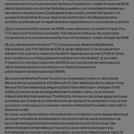
comprenant la fourniture borne et les frais d’installation. Crédit d’impôt de 500€
déduit (applicable aux bornes Mobilize powerbox uno installées/achetées par
des personnes physiques (Code général des impôts, article 200 quater C et
annexe 4 article 18 ter A) sous réserve de confirmation et d’éligibilité selon
conditions prévues par la réglementation applicable (voir www.service-public.fr)
(3) prix total du forfait à partir de 2143€ avant déduction du crédit d’impôt. Prix
TTC selon tarif maximum conseillé, TVA réduite à 5.5% pour les particuliers
comprenant la fourniture borne et les frais d’installation. Crédit d’impôt de 500€
(4) prix net de revient en euros TTC, incluant, sous réserve d’éligibilité et
d’évolutions, une TVA réduite de 5,5% & après déduction 1/ de la subvention
Advenir d’un montant maximum de 600 € réservée aux bornes 3,7 kW et 7,4 Kw
(voir conditions sur https://advenir.mobi/borne-individuelle/) ; 2/ du crédit
d’impôt d’un montant maximum de 500 € pour les bornes de recharge pour
véhicule électrique (voir conditions sur https://www.service-
public.fr/particuliers/vosdroits/F35578).
(5) Le service Mobilize Power fonctionne uniquement i) avec un véhicule de
Renault Group compatible V2G (Renault 5 E-Tech électrique (hors version five),
Renault 4 E-Tech électrique, Megane 2025 E-Tech éléctrique – chargeur 11 kW,
A290), ii) une borne de recharge Mobilize PowerBox Verso, iii) un contrat
d’électricité Mobilize opéré par The Mobility House, sur les zones géographiques
couvertes par Enedis et, si votre domicile est équipé d’un compteur Linky, iv) une
connexion internet pour connecter votre borne Mobilize PowerBox Verso (Wi-Fi,
Ethernet ou 4G).
En outre, vous devrez obtenir une autorisation d’injection sur le réseau électrique
de la part d’Enedis et une attestation de conformité de votre installation de
borne de recharge bidirectionnelle à domicile de la part du Consuel. Ces
démarches seront réalisées par nos soins, avec votre accord que vous
formaliserez au moment de la souscription au contrat d’électricité en ligne. Si