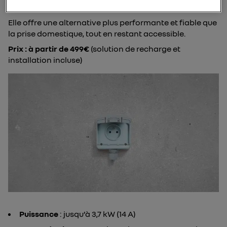
La prise renforcée
Elle offre une alternative plus performante et fiable que
la prise domestique, tout en restant accessible.
Prix :
à partir de 499€
(solution de recharge et
installation incluse)
Puissance
: jusqu’à 3,7 kW (14 A)