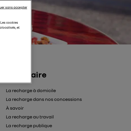
uer sans accepter
. Les cookies
localisés, et
Sommaire
La recharge à domicile
La recharge dans nos concessions
À savoir
La recharge au travail
La recharge publique