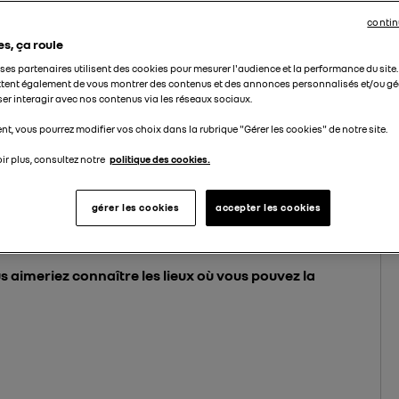
contin
es, ça roule
t ses partenaires utilisent des cookies pour mesurer l'audience et la performance du site
tent également de vous montrer des contenus et des annonces personnalisés et/ou géo
ser interagir avec nos contenus via les réseaux sociaux.
t, vous pourrez modifier vos choix dans la rubrique "Gérer les cookies" de notre site.
ir plus, consultez notre
politique des cookies.
 voiture électrique ?
gérer les cookies
accepter les cookies
ure électrique ?
s aimeriez connaître les lieux où vous pouvez la