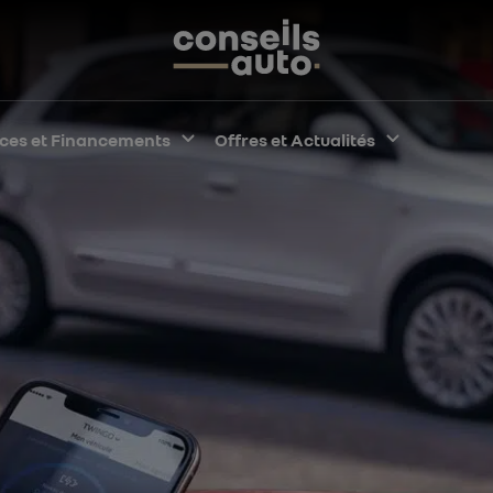
pper le sous-menu
ices et Financements
Développer le sous-menu
Offres et Actualités
Développe