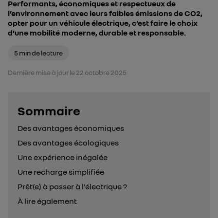
Performants, économiques et respectueux de
l’environnement avec leurs faibles émissions de CO2,
opter pour un véhicule électrique, c’est faire le choix
d’une mobilité moderne, durable et responsable.
5 min de lecture
Dernière mise à jour le 22 octobre 2025
Sommaire
- appuyez sur le bouton pour
Des avantages économiques
Des avantages écologiques
Une expérience inégalée
Une recharge simplifiée
Prêt(e) à passer à l'électrique ?
À lire également