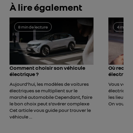
À lire également
8 min de lecture
4 min de
Comment choisir son véhicule
Où rechar
électrique ?
électrique
Aujourd’hui, les modèles de voitures
Vous venez
électriques se multiplient sur le
électrique 
marché automobile Cependant, faire
les lieux o
le bon choix peut s’avérer complexe
On vous dit
Cet article vous guide pour trouver le
véhicule …