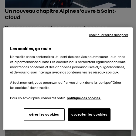
Un nouveau chapitre Alpine s'ouvre à Saint-
Cloud
Depuis ses origines, Alpine incarne la passion
automobile française, la performance et l’élégance
continuer sans accepter
Depuis le 5 janvier 2026, cette histoire s’écrit désormais
aussi à Saint-Cloud avec …
Les cookies, ça roule
Publié le 15 janvier 2026
Notre site et ses partenaires utilisent des cookies pour mesurer l'audience
et la performance du site. Les cookies nous permettent également de vous
montrer des contenus et des annonces personnalisés et/ou géolocalisés,
et de vous laisser interagir avec nos contenus via les réseaux sociaux.
1 min de lecture
À tout moment, vous pourrez modifier vos choix dans la rubrique "Gérer
les cookies" de notre site.
Pour en savoir plus, consultez notre
politique des cookies.
gérer les cookies
accepter les cookies