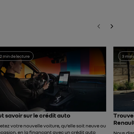
2 min de lecture
3 min 
t savoir sur le crédit auto
Trouver
Renaul
tez votre nouvelle voiture, qu’elle soit neuve ou
casion, en la finançant avec un crédit auto
Nous dis