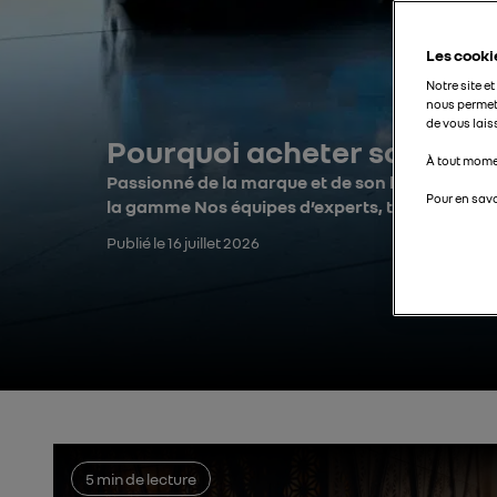
Les cooki
Notre site e
nous permet
de vous lais
Pourquoi acheter son Alpi
À tout momen
Passionné de la marque et de son histoire, fér
Pour en savo
la gamme Nos équipes d’experts, tous …
Publié le
16 juillet 2026
5 min de lecture