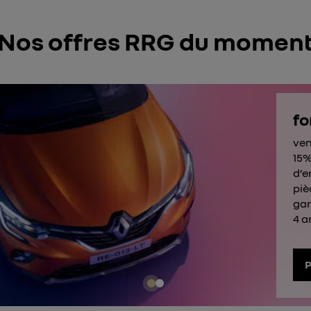
Nos offres RRG du momen
fo
ven
15%
d’e
piè
gar
4 a
P