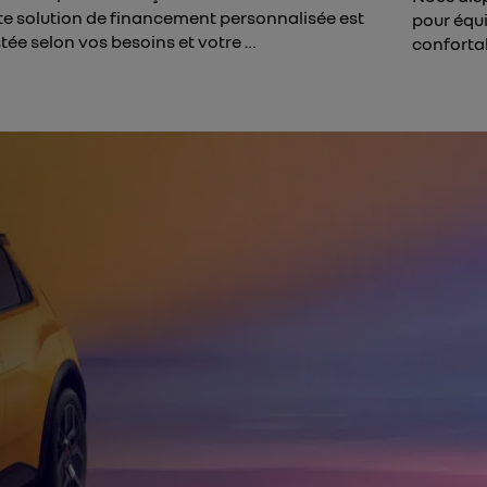
te solution de financement personnalisée est
pour équi
tée selon vos besoins et votre …
conforta