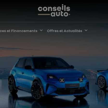
pper le sous-menu
ices et Financements
Développer le sous-menu
Offres et Actualités
Développe