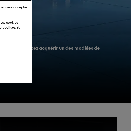
uer sans accepter
. Les cookies
localisés, et
10, vous souhaitez acquérir un des modèles de