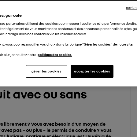
contin
es, ça roule
t ses partenaires utilisent des cookies pour mesurer l'audience et la performance du site
tent également de vous montrer des contenus et des annonces personnalisés et/ou géo
ser interagir avec nos contenus via les réseaux sociaux.
t, vous pourrez modifier vos choix dans la rubrique "Gérer les cookies" de notre site.
ir plus, consultez notre
politique des cookies.
le véhicule électrique biplace qui se conduit avec ou sans permis
gérer les cookies
accepter les cookies
hicule électrique
uit avec ou sans
us librement ? Vous avez besoin d’un moyen de
avez pas – ou plus – le permis de conduire ? Vous
, ludique, pratique et électrique, est LE véhicule