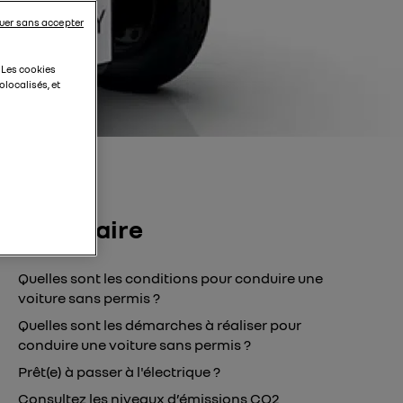
uer sans accepter
. Les cookies
localisés, et
Sommaire
Quelles sont les conditions pour conduire une
voiture sans permis ?
Quelles sont les démarches à réaliser pour
conduire une voiture sans permis ?
Prêt(e) à passer à l'électrique ?
Consultez les niveaux d’émissions CO2