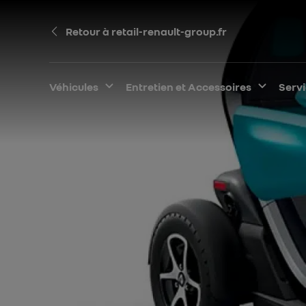
Retour à retail-renault-group.fr
Véhicules
Développer le sous-menu
Entretien et Accessoires
Dévelo
Serv