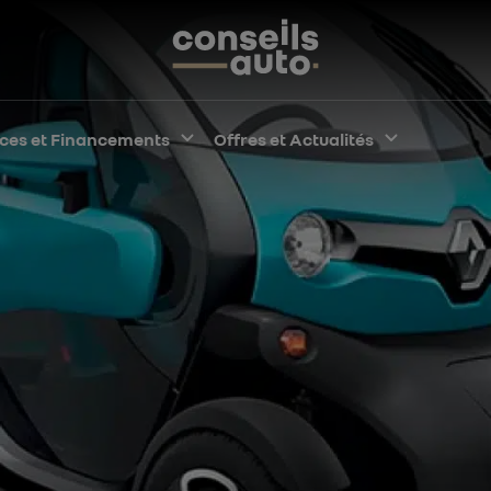
pper le sous-menu
ices et Financements
Développer le sous-menu
Offres et Actualités
Développe