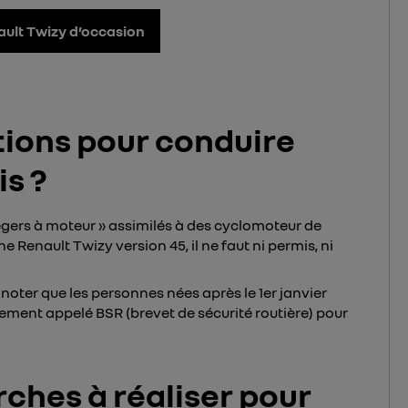
ult Twizy d’occasion
tions pour conduire
s ?
égers à moteur » assimilés à des cyclomoteur de
Renault Twizy version 45, il ne faut ni permis, ni
à noter que les personnes nées après le 1er janvier
ement appelé BSR (brevet de sécurité routière) pour
rches à réaliser pour