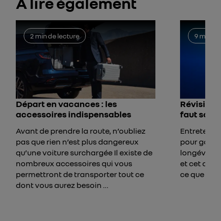
À lire également
2 min de lecture
9 min de
Départ en vacances : les
Révision R
accessoires indispensables
faut savo
Avant de prendre la route, n’oubliez
Entretenir 
pas que rien n’est plus dangereux
pour garan
qu’une voiture surchargée Il existe de
longévité L
nombreux accessoires qui vous
et cet arti
permettront de transporter tout ce
ce que vou
dont vous aurez besoin …