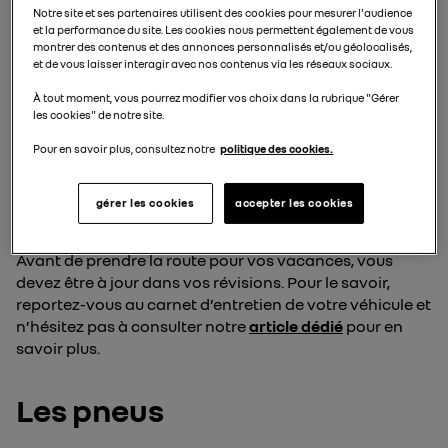
L'état du pare-brise et des balais d'essuie-glace
Notre site et ses partenaires utilisent des cookies pour mesurer l'audience
et la performance du site. Les cookies nous permettent également de vous
Triangle et gilet de sécurité, l’indispensable
montrer des contenus et des annonces personnalisés et/ou géolocalisés,
combo
et de vous laisser interagir avec nos contenus via les réseaux sociaux.
Équipez votre véhicule
À tout moment, vous pourrez modifier vos choix dans la rubrique "Gérer
les cookies" de notre site.
À lire également
Pour en savoir plus, consultez notre
politique des cookies.
La révision
gérer les cookies
accepter les cookies
Avant de prendre la route pour vos vacances, vous
devez être à jour dans vos révisions. Pour le savoir,
reportez-vous au carnet d’entretien de votre véhicule et
n’hésitez pas à consulter notre
article dédié
pour en
savoir plus.
Les pneus