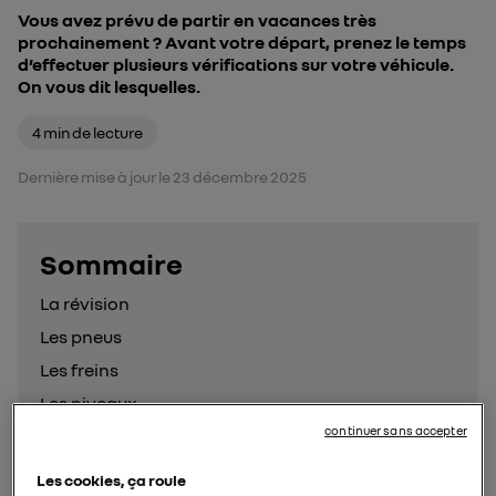
Vous avez prévu de partir en vacances très
prochainement ? Avant votre départ, prenez le temps
d’effectuer plusieurs vérifications sur votre véhicule.
On vous dit lesquelles.
4 min de lecture
Dernière mise à jour le 23 décembre 2025
Sommaire
- appuyez sur le bouton pour
La révision
Les pneus
Les freins
Les niveaux
continuer sans accepter
Les feux
La climatisation
Les cookies, ça roule