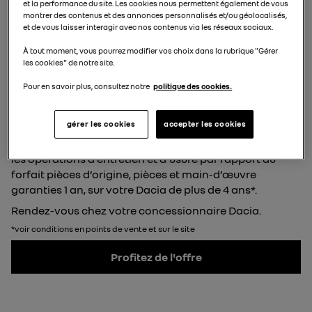
et la performance du site. Les cookies nous permettent également de vous
1 min de lecture
montrer des contenus et des annonces personnalisés et/ou géolocalisés,
et de vous laisser interagir avec nos contenus via les réseaux sociaux.
Publié le 2 juin 2026
À tout moment, vous pourrez modifier vos choix dans la rubrique "Gérer
les cookies" de notre site.
Pour en savoir plus, consultez notre
politique des cookies.
Sommaire
- appuyez sur le bouton pour
gérer les cookies
accepter les cookies
Venez profiter du forfait avantage, 10% moins cher, sur
les opérations d’entretien et d’usure par rapport au
forfait pièces d’origine, pièces et main-d’œuvre
garanties 1 an, sur votre Dacia de plus de 4 ans*.
Rendez-vous chez votre concessionnaire Dacia.
*voir conditions en points de vente et sur le site
Profitez de l'offre