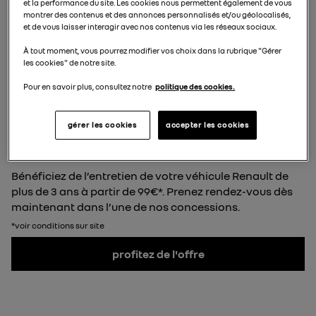
et la performance du site. Les cookies nous permettent également de vous
maintenant…
montrer des contenus et des annonces personnalisés et/ou géolocalisés,
et de vous laisser interagir avec nos contenus via les réseaux sociaux.
1 min de lecture
À tout moment, vous pourrez modifier vos choix dans la rubrique "Gérer
les cookies" de notre site.
Dernière mise à jour le 5 mars 2026
Pour en savoir plus, consultez notre
politique des cookies.
Sommaire
gérer les cookies
accepter les cookies
- appuyez sur le bouton pour
Bénéficiez de l’entretien de votre véhicule Renault de
plus de 3 ans à partir de 99€*. Prenez rendez-vous dès
maintenant dans l’une de nos concessions.
*voir conditions sur site
profitez de l'offre