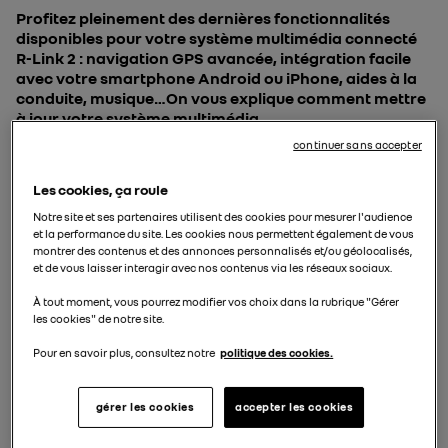
Profitez pleinement des dernières fonctionnalités
disponibles pour votre système multimédia connecté
R-Link 2 : navigation GPS avancée, intégration facile
avec votre smartphone Android ou iPhone, aides à la
conduite, musique…On vous explique comment mettre
à jour votre système multimédia.
continuer sans accepter
3 min de lecture
Les cookies, ça roule
Dernière mise à jour le 23 septembre 2025
Notre site et ses partenaires utilisent des cookies pour mesurer l'audience
et la performance du site. Les cookies nous permettent également de vous
montrer des contenus et des annonces personnalisés et/ou géolocalisés,
et de vous laisser interagir avec nos contenus via les réseaux sociaux.
Sommaire
À tout moment, vous pourrez modifier vos choix dans la rubrique "Gérer
- appuyez sur le bouton pour
les cookies" de notre site.
1ère étape : Effectuez l’empreinte de votre système
Pour en savoir plus, consultez notre
politique des cookies.
multimédia
Vous devez effectuer l’empreinte de votre système
gérer les cookies
accepter les cookies
R-Link 2 à bord de votre véhicule, à l’aide d’une clé USB