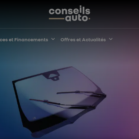
pper le sous-menu
ices et Financements
Développer le sous-menu
Offres et Actualités
Développe