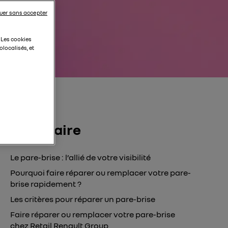
uer sans accepter
. Les cookies
localisés, et
Sommaire
Le pare-brise : l’allié de votre visibilité
Pourquoi faire réparer ou remplacer votre pare-
brise rapidement ?
Les critères pour réparer un pare-brise
Faire réparer ou remplacer votre pare-brise
chez Retail Renault Group