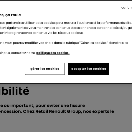
contin
es, ça roule
t ses partenaires utilisent des cookies pour mesurer l'audience et la performance du site
tent également de vous montrer des contenus et des annonces personnalisés et/ou géo
ser interagir avec nos contenus via les réseaux sociaux.
t, vous pourrez modifier vos choix dans la rubrique "Gérer les cookies" de notre site.
ir plus, consultez notre
politique des cookies.
are-brise : une question de sécurité et de visibilité
gérer les cookies
accepter les cookies
ise : une question
bilité
me ou important, pour éviter une fissure
concession. Chez Retail Renault Group, nos experts le