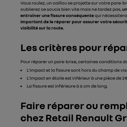
Vous roulez, un caillou se projette sur votre pare-br
oublierez ce soucis bien vite mais ne tardez pas,
un
entraîner une fissure conséquente
qui nécessitera
important de le réparer pour assurer votre sécuri
visibilité sur la route.
Les critères pour répa
Pour réparer un pare-brise, certaines conditions do
L’impact et la fissure sont hors du champ de vi
L’impact en étoile est inférieur à une pièce de 2€
La fissure est inférieure à 6 cm de long.
Faire réparer ou remp
chez Retail Renault G