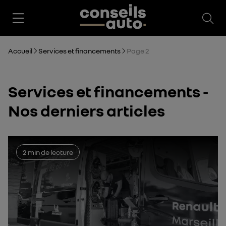
Ouv
Accueil
Services et financements
Page 2
Services et financements -
Nos derniers articles
2 min de lecture