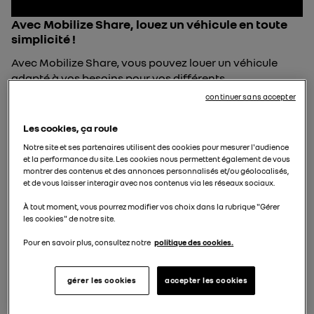
Avec Mobilize Share, louez un véhicule en toute
simplicité !
Avec Mobilize Share, vous pouvez louer un véhicule
adapté à vos besoins pour vos différents
déplacements Que ce soit pour de courts ou de longs
continuer sans accepter
trajets, nous vous proposons une large gamme de …
Dernière mise à jour le 3 avril 2026
Les cookies, ça roule
Notre site et ses partenaires utilisent des cookies pour mesurer l'audience
et la performance du site. Les cookies nous permettent également de vous
montrer des contenus et des annonces personnalisés et/ou géolocalisés,
3 min de lecture
et de vous laisser interagir avec nos contenus via les réseaux sociaux.
À tout moment, vous pourrez modifier vos choix dans la rubrique "Gérer
les cookies" de notre site.
Pour en savoir plus, consultez notre
politique des cookies.
gérer les cookies
accepter les cookies