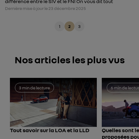
différence entre le SIV et le FNI On vous dit tout
Dernière mise à jour le 23 décembre 2025
1
2
3
Nos articles les plus vus
3 min de lecture
6 min de lectu
Tout savoir sur la LOA et la LLD
Quelles sont l
proposées pou