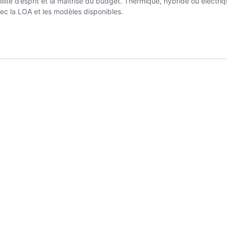
uillité d’esprit et la maîtrise du budget. Thermique, hybride ou élect
ec la LOA et les modèles disponibles.